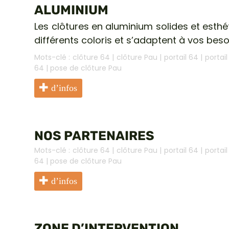
ALUMINIUM
Les clôtures en aluminium solides et esthé
différents coloris et s’adaptent à vos beso
Mots-clé :
clôture 64
|
clôture Pau
|
portail 64
|
portai
64
|
pose de clôture Pau
d’infos
NOS PARTENAIRES
Mots-clé :
clôture 64
|
clôture Pau
|
portail 64
|
portai
64
|
pose de clôture Pau
d’infos
ZONE D’INTERVENTION