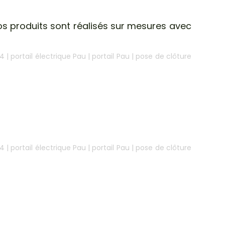
nos produits sont réalisés sur mesures avec
64
|
portail électrique Pau
|
portail Pau
|
pose de clôture
64
|
portail électrique Pau
|
portail Pau
|
pose de clôture