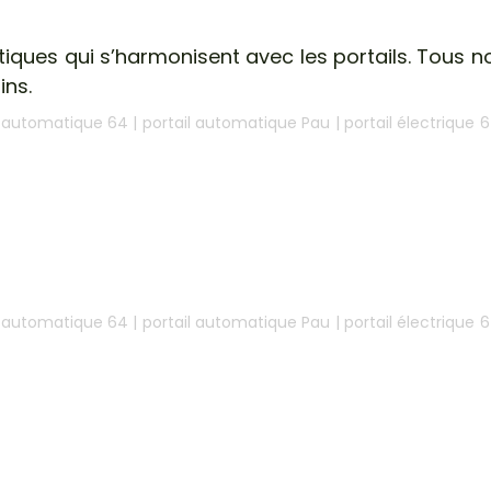
tiques qui s’harmonisent avec les portails. Tous 
ins.
l automatique 64
|
portail automatique Pau
|
portail électrique 
l automatique 64
|
portail automatique Pau
|
portail électrique 