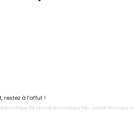
restez à l’affut !
l automatique 64
|
portail automatique Pau
|
portail électrique 