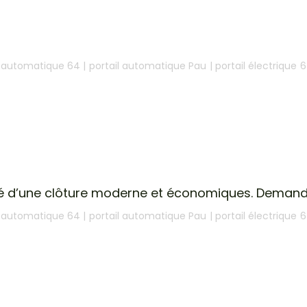
l automatique 64
|
portail automatique Pau
|
portail électrique 
lité d’une clôture moderne et économiques. Demand
l automatique 64
|
portail automatique Pau
|
portail électrique 