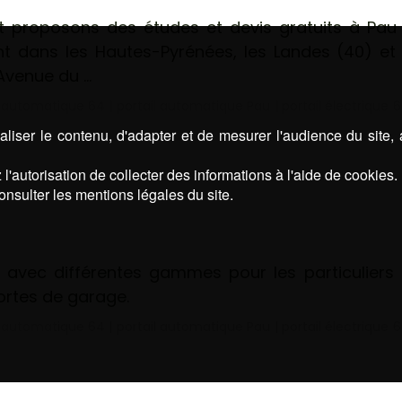
 proposons des études et devis gratuits à Pau 
 dans les Hautes-Pyrénées, les Landes (40) et 
Avenue du …
l automatique 64
|
portail automatique Pau
|
portail électrique 
liser le contenu, d'adapter et de mesurer l'audience du site,
l'autorisation de collecter des informations à l'aide de cookies.
onsulter les mentions légales du site.
s, avec différentes gammes pour les particuliers
portes de garage.
l automatique 64
|
portail automatique Pau
|
portail électrique 