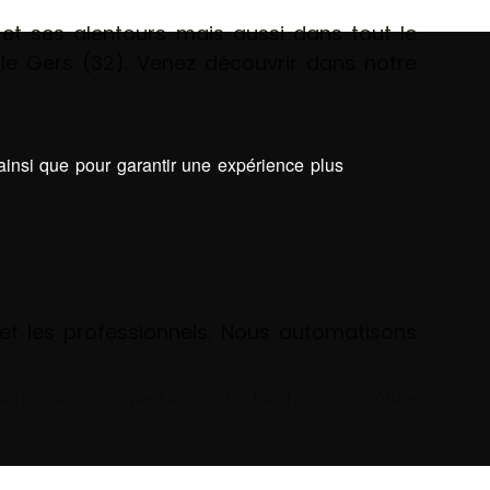
et ses alentours mais aussi dans tout le
le Gers (32). Venez découvrir dans notre
64
|
portail électrique Pau
|
portail Pau
|
pose de clôture
 ainsi que pour garantir une expérience plus
 et les professionnels. Nous automatisons
64
|
portail électrique Pau
|
portail Pau
|
pose de clôture