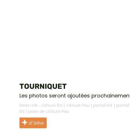
TOURNIQUET
Les photos seront ajoutées prochainement, 
Mots-clé :
clôture 64
|
clôture Pau
|
portail 64
|
portai
64
|
pose de clôture Pau
d’infos