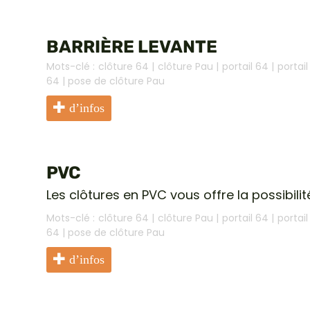
BARRIÈRE LEVANTE
Mots-clé :
clôture 64
|
clôture Pau
|
portail 64
|
portai
64
|
pose de clôture Pau
d’infos
PVC
Les clôtures en PVC vous offre la possibi
Mots-clé :
clôture 64
|
clôture Pau
|
portail 64
|
portai
64
|
pose de clôture Pau
d’infos