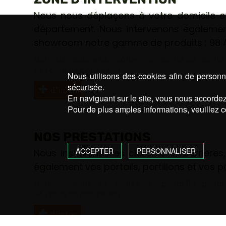
Nous nous déplaçons à votre domicile et
département. Nous intervenons également
showroom notre gamme de produits : 98 
Mots-clé :
clôture 64
|
clôture Pau
|
portail 64
|
portai
64
|
pose de clôture Pau
Nous utilisons des cookies afin de personna
sécurisée.
d’infos
En naviguant sur le site, vous nous accordez 
Pour de plus amples informations, veuillez c
NOS PRESTATIONS
ACCEPTER
PERSONNALISER
Nous installons des clôtures et barrière
également vos portails, portillons et vos 
Mots-clé :
clôture 64
|
clôture Pau
|
portail 64
|
portai
64
|
pose de clôture Pau
d’infos