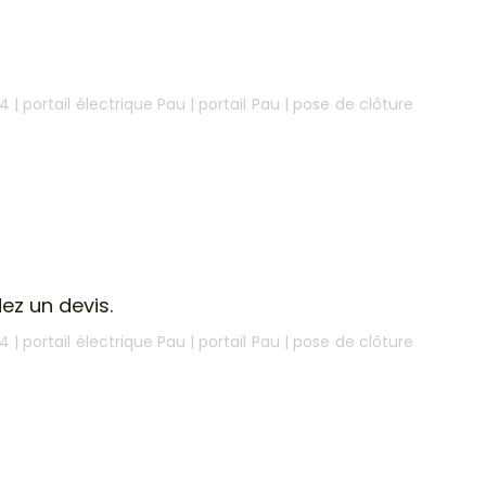
64
|
portail électrique Pau
|
portail Pau
|
pose de clôture
ez un devis.
64
|
portail électrique Pau
|
portail Pau
|
pose de clôture