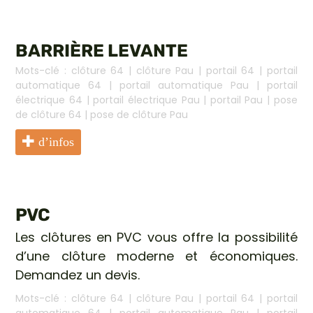
BARRIÈRE LEVANTE
Mots-clé :
clôture 64
|
clôture Pau
|
portail 64
|
portail
automatique 64
|
portail automatique Pau
|
portail
électrique 64
|
portail électrique Pau
|
portail Pau
|
pose
de clôture 64
|
pose de clôture Pau
d’infos
PVC
Les clôtures en PVC vous offre la possibilité
d’une clôture moderne et économiques.
Demandez un devis.
Mots-clé :
clôture 64
|
clôture Pau
|
portail 64
|
portail
automatique 64
|
portail automatique Pau
|
portail