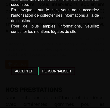
département. Nous intervenons également
sécurisée.
En naviguant sur le site, vous nous accordez
dans les Hautes-Pyrénées, les Landes (40)
l'autorisation de collecter des informations à l'aide
et le Gers (32). Venez découvrir dans notre
de cookies.
showroom notre gamme de produits : 98
Pour de plus amples informations, veuillez
Avenue du …
consulter les mentions légales du site.
Mots-clé :
clôture 64
|
clôture Pau
|
portail 64
|
portail
automatique 64
|
portail automatique Pau
|
portail
électrique 64
|
portail électrique Pau
|
portail Pau
|
pose
de clôture 64
|
pose de clôture Pau
d’infos
ACCEPTER
PERSONNALISER
NOS PRESTATIONS
Nous installons des clôtures et barrières,
avec différentes gammes pour les