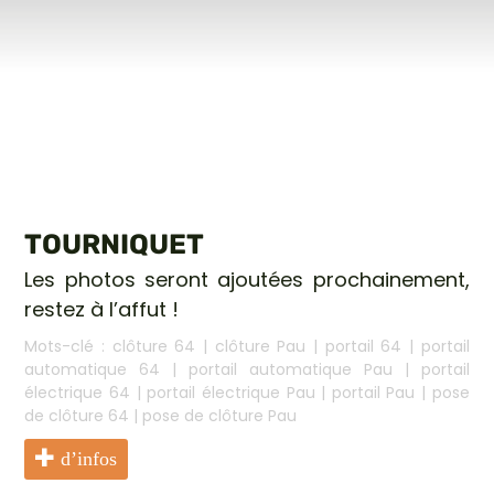
TOURNIQUET
Les photos seront ajoutées prochainement,
restez à l’affut !
Mots-clé :
clôture 64
|
clôture Pau
|
portail 64
|
portail
automatique 64
|
portail automatique Pau
|
portail
électrique 64
|
portail électrique Pau
|
portail Pau
|
pose
de clôture 64
|
pose de clôture Pau
d’infos