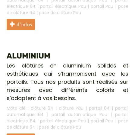
électrique 64
|
portail électrique Pau
|
portail Pau
|
pose
de clôture 64
|
pose de clôture Pau
d’infos
ALUMINIUM
Les clôtures en aluminium solides et
esthétiques qui s’harmonisent avec les
portails. Tous nos produits sont réalisés sur
mesures avec différents coloris et
s’adaptent à vos besoins.
Mots-clé :
clôture 64
|
clôture Pau
|
portail 64
|
portail
automatique 64
|
portail automatique Pau
|
portail
électrique 64
|
portail électrique Pau
|
portail Pau
|
pose
de clôture 64
|
pose de clôture Pau