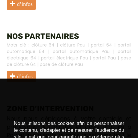
d’infos
NOS PARTENAIRES
Mots-clé :
clôture 64
|
clôture Pau
|
portail 64
|
portail
automatique 64
|
portail automatique Pau
|
portail
électrique 64
|
portail électrique Pau
|
portail Pau
|
pose
de clôture 64
|
pose de clôture Pau
d’infos
ZONE D’INTERVENTION
Nous nous déplaçons à votre domicile et
Nous utilisons des cookies afin de personnaliser
proposons des études et devis gratuits à
le contenu, d'adapter et de mesurer l'audience du
Pau et ses alentours mais aussi dans tout le
site, ainsi que pour garantir une expérience plus